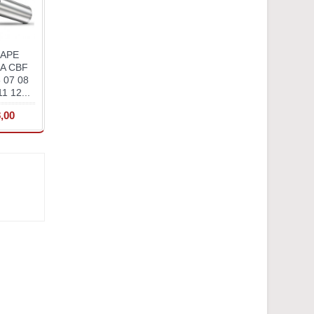
APE
A CBF
 07 08
1 12...
,00