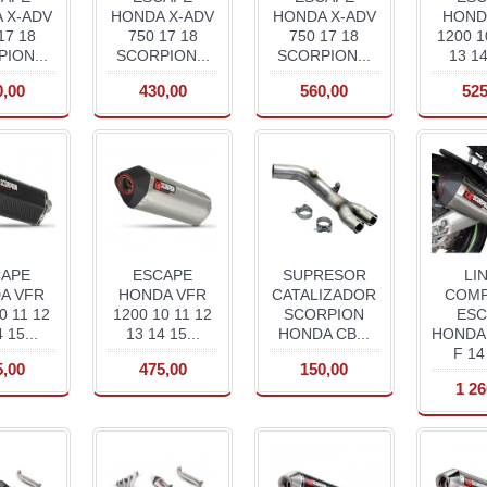
 X-ADV
HONDA X-ADV
HONDA X-ADV
HOND
17 18
750 17 18
750 17 18
1200 1
ION...
SCORPION...
SCORPION...
13 14
0,00
430,00
560,00
525
CAPE
ESCAPE
SUPRESOR
LI
A VFR
HONDA VFR
CATALIZADOR
COMP
0 11 12
1200 10 11 12
SCORPION
ESC
 15...
13 14 15...
HONDA CB...
HONDA 
F 14 
5,00
475,00
150,00
1 26