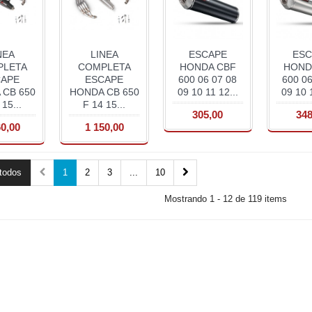
NEA
LINEA
ESCAPE
ESC
PLETA
COMPLETA
HONDA CBF
HOND
CAPE
ESCAPE
600 06 07 08
600 06
 CB 650
HONDA CB 650
09 10 11 12...
09 10 1
 15...
F 14 15...
305,00
348
60,00
1 150,00
todos
1
2
3
...
10
Mostrando 1 - 12 de 119 items