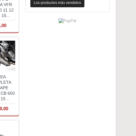
Los productos más vendidos
A VFR
0 11 12
 15...
,00
NEA
LETA
APE
CB 650
15...
0,00