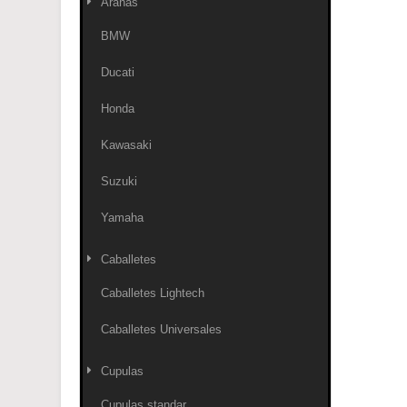
Arañas
BMW
Ducati
Honda
Kawasaki
Suzuki
Yamaha
Caballetes
Caballetes Lightech
Caballetes Universales
Cupulas
Cupulas standar