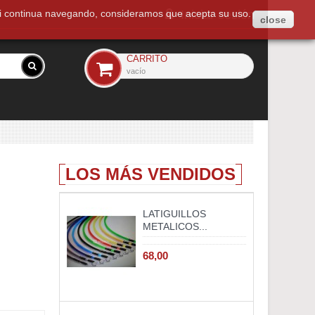
. Si continua navegando, consideramos que acepta su uso.
Iniciar sesión
close
CARRITO
vacío
LOS MÁS VENDIDOS
LATIGUILLOS
METALICOS...
68,00