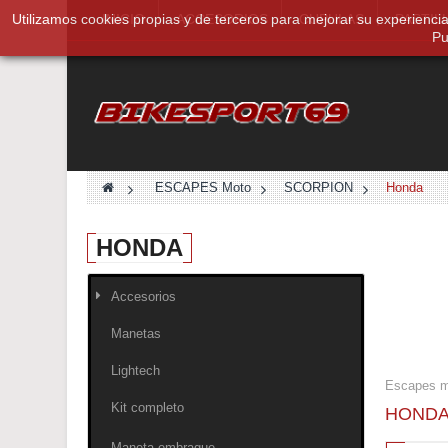
Utilizamos cookies propias y de terceros para mejorar su experienci
INICIO
ACCESORIOS
CUPULAS
PASTIL
Pu
>
ESCAPES Moto
>
SCORPION
>
Honda
HONDA
Accesorios
Manetas
Lightech
Escapes 
Kit completo
HOND
Maneta embrague