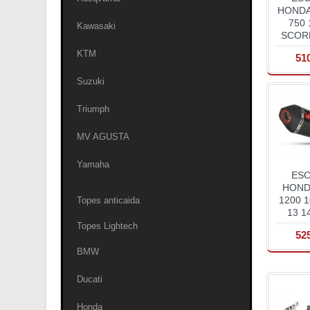
HONDA
750 
Kawasaki
SCORP
KTM
51
Suzuki
Triumph
MV AGUSTA
Yamaha
ES
HOND
1200 1
Topes anticaida
13 14
Topes Lightech
52
BMW
Ducati
Honda