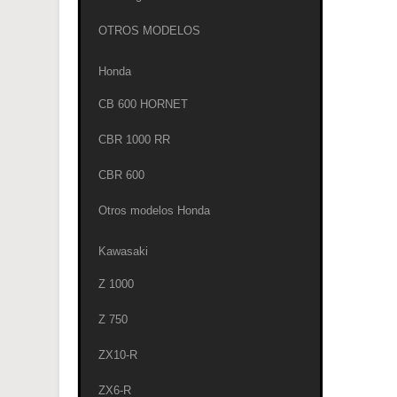
OTROS MODELOS
Honda
CB 600 HORNET
CBR 1000 RR
CBR 600
Otros modelos Honda
Kawasaki
Z 1000
Z 750
ZX10-R
ZX6-R