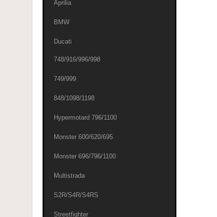
Aprilia
BMW
Ducati
748/916/996/998
749/999
848/1098/1198
Hypermotard 796/1100
Monster 600/620/695
Monster 696/796/1100
Multistrada
S2R/S4R/S4RS
Streetfighter