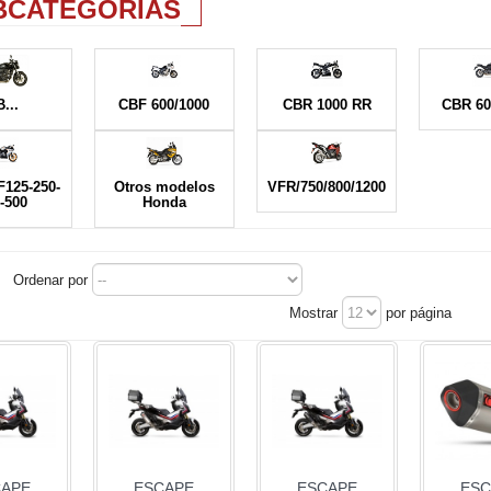
BCATEGORÍAS
...
CBF 600/1000
CBR 1000 RR
CBR 60
125-250-
Otros modelos
VFR/750/800/1200
-500
Honda
Ordenar por
Mostrar
por página
CAPE
ESCAPE
ESCAPE
ESC