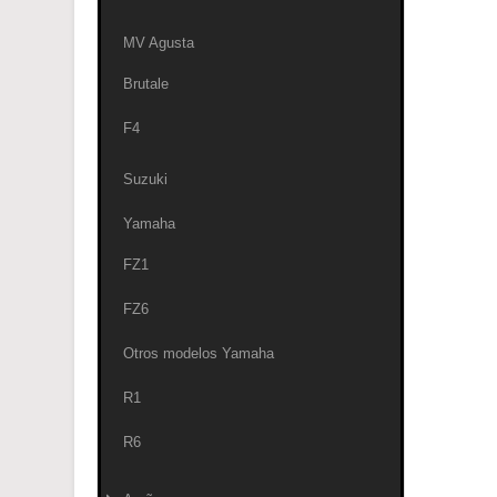
MV Agusta
Brutale
F4
Suzuki
Yamaha
FZ1
FZ6
Otros modelos Yamaha
R1
R6