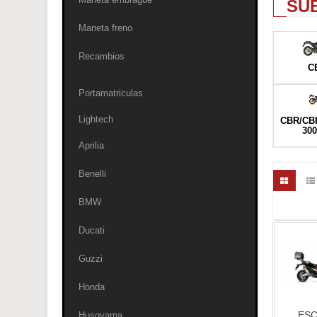
SU
Maneta freno
Recambios
CB
Portamatriculas
Lightech
CBR/CBF
300
Aprilia
Benelli
BMW
Ducati
Guzzi
Honda
ES
Husqvarna