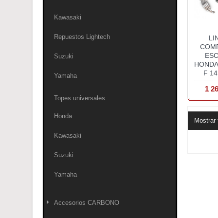
Kawasaki
Repuestos Lightech
LI
COM
ES
Suzuki
HONDA
F 14
Yamaha
1 2
Topes universales
Honda
Mostrar 
Kawasaki
Suzuki
Yamaha
Accesorios CARBONO