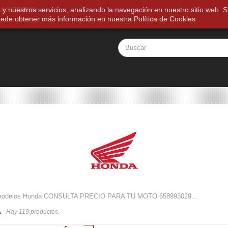
a y nuestros servicios, analizando la navegación en nuestro sitio web
LAS FRENO
ede obtener más información en nuestra
Política de Cookies
modelos Honda CONSULTA PRECIO PARA TU MOTO 658993029...
A
Hay 119 productos.