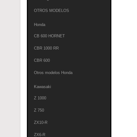
OTROS MODELOS
Honda
CB 600 HORNET
CBR 1000 RR
CBR 600
Otros modelos Honda
Kawasaki
Z 1000
Z 750
ZX10-R
ZX6-R