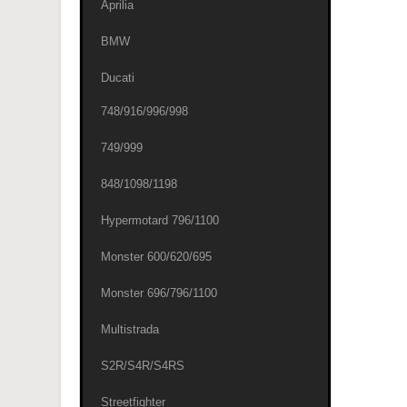
Aprilia
BMW
Ducati
748/916/996/998
749/999
848/1098/1198
Hypermotard 796/1100
Monster 600/620/695
Monster 696/796/1100
Multistrada
S2R/S4R/S4RS
Streetfighter