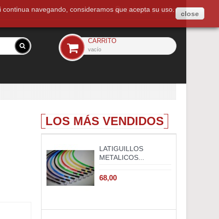
. Si continua navegando, consideramos que acepta su uso.
Iniciar sesión
close
CARRITO
vacío
LOS MÁS VENDIDOS
LATIGUILLOS
METALICOS...
68,00