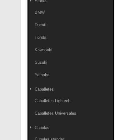
Arañas
BMW
Ducati
Honda
Kawasaki
Suzuki
Yamaha
Caballetes
Caballetes Lightech
Caballetes Universales
Cupulas
Cupulas standar