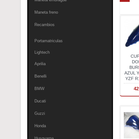
Maneta freno
Recambios
Portamatriculas
Lightech
CU
DO
Aprilia
BUR
AZUL 
Benelli
YZF R
42
BMW
Ducati
Guzzi
Honda
Husqvarna