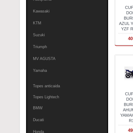
CU
Kawasaki
DO
BUR
KTM
AZUL 
YZF R
Suzuki
40
Triumph
MV AGUSTA
Yamaha
Topes anticaida
CU
Topes Lightech
DO
BUR
BMW
AHU
YAMA
Ducati
R1
49
Honda