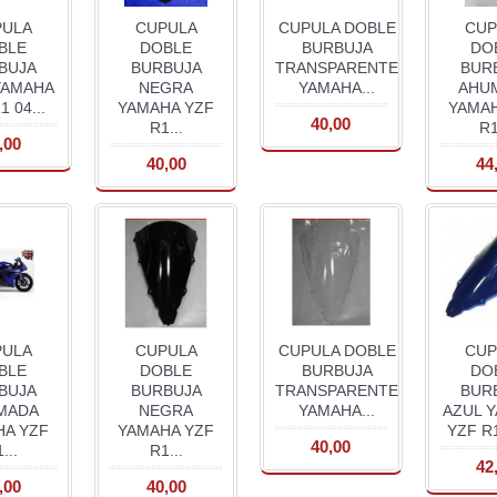
PULA
CUPULA
CUPULA DOBLE
CUP
BLE
DOBLE
BURBUJA
DO
BUJA
BURBUJA
TRANSPARENTE
BUR
YAMAHA
NEGRA
YAMAHA...
AHU
1 04...
YAMAHA YZF
YAMAH
40,00
R1...
R1
,00
40,00
44
PULA
CUPULA
CUPULA DOBLE
CUP
BLE
DOBLE
BURBUJA
DO
BUJA
BURBUJA
TRANSPARENTE
BUR
MADA
NEGRA
YAMAHA...
AZUL 
HA YZF
YAMAHA YZF
YZF R1
40,00
...
R1...
42
,00
40,00