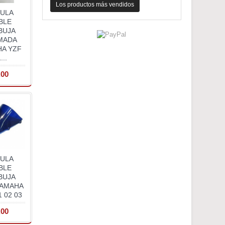
Los productos más vendidos
ULA
BLE
BUJA
MADA
A YZF
...
,00
ULA
BLE
BUJA
YAMAHA
 02 03
,00