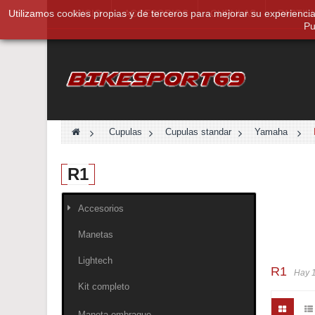
Utilizamos cookies propias y de terceros para mejorar su experienci
INICIO
ACCESORIOS
CUPULAS
PASTIL
Pu
>
Cupulas
>
Cupulas standar
>
Yamaha
>
R1
Accesorios
Manetas
Lightech
R1
Hay 1
Kit completo
Maneta embrague