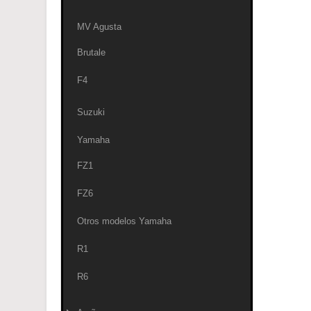
MV Agusta
Brutale
F4
Suzuki
Yamaha
FZ1
FZ6
Otros modelos Yamaha
R1
R6