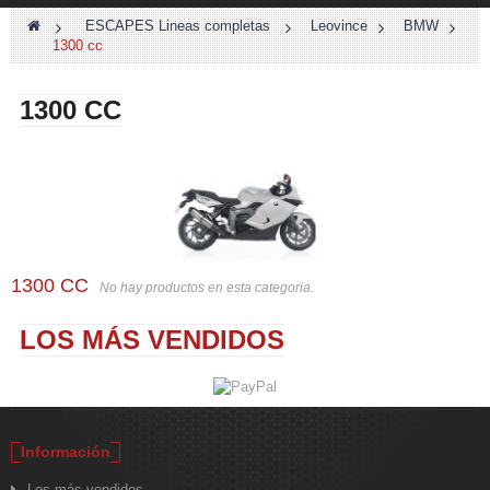
>
ESCAPES Lineas completas
>
Leovince
>
BMW
>
1300 cc
1300 CC
1300 CC
No hay productos en esta categoria.
LOS MÁS VENDIDOS
Información
Los más vendidos