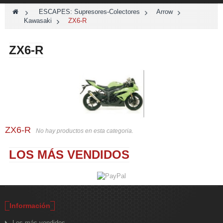
>
ESCAPES: Supresores-Colectores
>
Arrow
>
Kawasaki
>
ZX6-R
ZX6-R
ZX6-R
No hay productos en esta categoria.
LOS MÁS VENDIDOS
Información
Los más vendidos