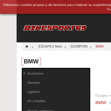
Utilizamos cookies propias y de terceros para mejorar su experienci
INICIO
ACCESORIOS
CUPULAS
PASTIL
Pu
>
ESCAPES Moto
>
SCORPION
>
BMW
BMW
Accesorios
Manetas
Lightech
Escapes 
Kit completo
BMW
H
Maneta embrague