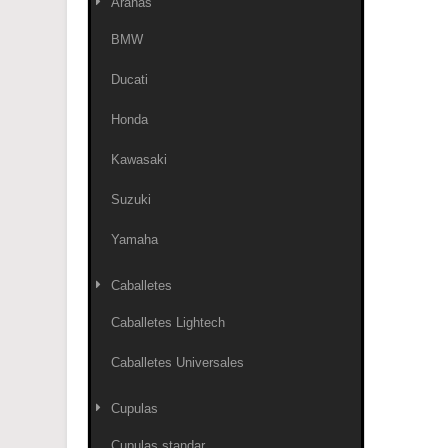
Arañas
BMW
Ducati
Honda
Kawasaki
Suzuki
Yamaha
Caballetes
Caballetes Lightech
Caballetes Universales
Cupulas
Cupulas standar