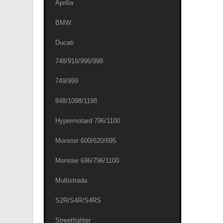
Aprilia
BMW
Ducati
748/916/996/998
749/999
848/1098/1198
Hypermotard 796/1100
Monster 600/620/695
Monster 696/796/1100
Multistrada
S2R/S4R/S4RS
Streetfighter