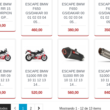
PE BMW
ESCAPE BMW
ESCAPE BMW
ESCAP
 RR 15
F650
F650
F6
ORPION
GS/DAKAR 00
GS/DAKAR 00
GS/DA
 GP...
01 02 03 04
01 02 03 04
01 02
05...
05...
05
0,00
460,00
380,00
350
PE BMW
ESCAPE BMW
ESCAPE BMW
ESCAP
 RR 09
S1000 RR 09
S1000 RR 09
S1000
 12 13
10 11 12 13
10 11 12 13
10 11
...
14...
14...
14
0,00
520,00
560,00
840
todos
1
2
Mostrando 1 - 12 de 13 items