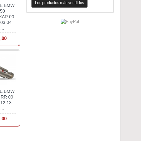
Los productos más vendidos
E BMW
50
KAR 00
 03 04
...
,00
E BMW
 RR 09
 12 13
...
,00