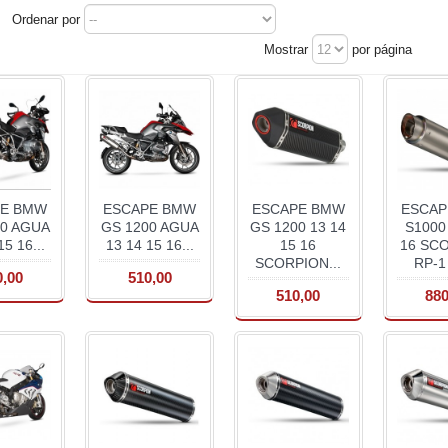
Ordenar por
Mostrar
por página
PE BMW
ESCAPE BMW
ESCAPE BMW
ESCAP
00 AGUA
GS 1200 AGUA
GS 1200 13 14
S1000
15 16...
13 14 15 16...
15 16
16 SC
SCORPION...
RP-1 
0,00
510,00
510,00
880