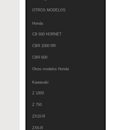
OTROS MODELOS
Honda
CB 600 HORNET
CBR 1000 RR
CBR 600
Otros modelos Honda
Kawasaki
Z 1000
Z 750
ZX10-R
ZX6-R