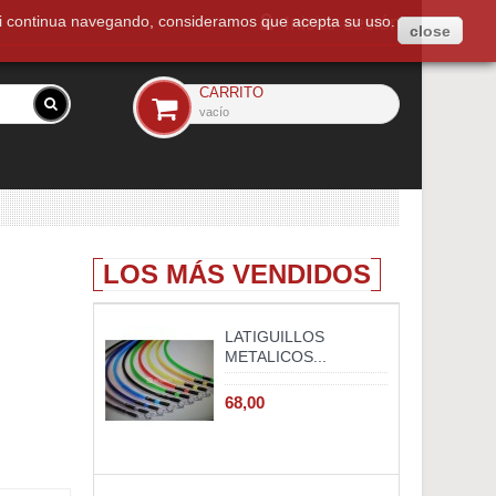
. Si continua navegando, consideramos que acepta su uso.
Iniciar sesión
close
CARRITO
vacío
LOS MÁS VENDIDOS
LATIGUILLOS
METALICOS...
68,00