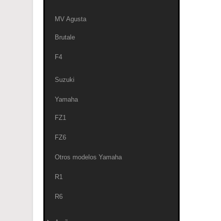
MV Agusta
Brutale
F4
Suzuki
Yamaha
FZ1
FZ6
Otros modelos Yamaha
R1
R6