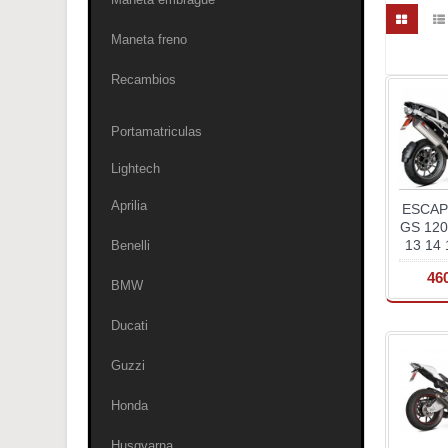
Maneta freno
Recambios
Portamatriculas
Lightech
Aprilia
ESCA
GS 12
13 14 
Benelli
46
BMW
Ducati
Guzzi
Honda
Husqvarna