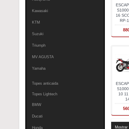
ESCA
S1000
Kawasaki
16 SC
RP-1
KTM
88
Suzuki
Triumph
MV AGUSTA
Yamaha
Topes anticaida
ESCA
S1000
10 11
Topes Lightech
14
BMW
56
Ducati
Mostrar 
Honda