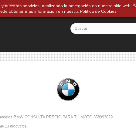
a y nuestros servicios, analizando la navegación en nuestro sitio web
LAS FRENO
ede obtener más información en nuestra
Política de Cookies
modelos BMW CONSULTA PRECIO PARA TU MOTO 658993029...
ay 13 productos.