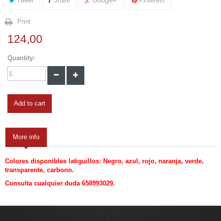
Tweet
Share
Google+
Pinterest
Print
124,00
Quantity:
Add to cart
More info
Colores disponibles latiguillos: Negro, azul, rojo, naranja, verde,
transparente, carbono.
Consulta cualquier duda 658993029.